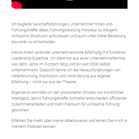
Ich begleite Geschäftsführungen, Unternehmer*innen und
Führungskräfte dabei, Führungsleistung messbar zu steigern,
wirksame Strukturen aufzubauen und auch unter hoher Belastung
souverän zu entscheiden.
Meine Arbeit verbindet unternehmerische Erfahrung mit fundierter
Leadership-Expertise. Ich stamme aus einer Unternehmerfamilie,
war zehn Jahre im Konzern tätig und bin seit 2006 selbst
Unternehmerin. Dadurch kenne ich die Herausforderungen von
Verantwortung, Wachstum und Veränderung aus eigener
Erfahrung – nicht nur aus der Theorie.
Ergänzend vermittle ich den praxisnahen Einsatz von Künstlicher
Intelligenz, damit Führungskräfte schneller entscheiden, effizienter
zusammenarbeiten und mehr Freiraum für wirksame Führung
gewinnen.
Erfahren Sie mehr über meine Arbeitsweise und lernen Sie mich in
meinem Podcast kennen.