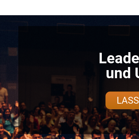
Leade
und 
LASS