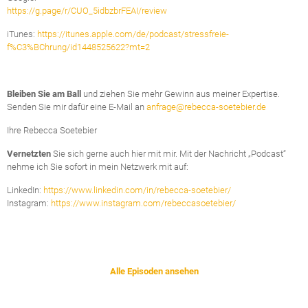
https://g.page/r/CUO_5idbzbrFEAI/review
iTunes:
https://itunes.apple.com/de/podcast/stressfreie-
f%C3%BChrung/id1448525622?mt=2
Bleiben Sie am Ball
und ziehen Sie mehr Gewinn aus meiner Expertise.
Senden Sie mir dafür eine E-Mail an
anfrage@rebecca-soetebier.de
Ihre Rebecca Soetebier
Vernetzten
Sie sich gerne auch hier mit mir. Mit der Nachricht „Podcast“
nehme ich Sie sofort in mein Netzwerk mit auf:
LinkedIn:
https://www.linkedin.com/in/rebecca-soetebier/
Instagram:
https://www.instagram.com/rebeccasoetebier/
Alle Episoden ansehen