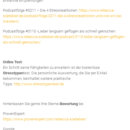
Erwähnte Empfehlungen:
Podcastfolge #0211 – Die 4 Stressreaktionen:
https://www.rebecca-
soetebier.de/podcast/folge-0211-die-4-stressreaktionen-und-wie-wir-sie-
meistern/
Podcastfolge #0110 -Lieber langsam geflogen als schnell gekrochen:
https://www.rebecca-soetebier.de/podcast/0110-lieber-langsam-geflogen-
als-schnell-gekrochen/
Online Test:
Ein Schritt seine Fähigkeiten zu erweitern ist der kostenlose
Stresstypen
test. Die persönliche Auswertung, die Sie per E-Mail
bekommen, beinhaltet weitere praktische
Tipps.
http://www.stresstypentest.de
Hinterlassen Sie gerne Ihre Sterne-
Bewertung
bei
ProvenExpert:
https://www.provenexpert.com/rebecca-soetebier/
Google: