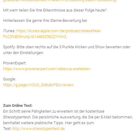
Mit wem teilen Sie Ihre Erkenntnisse aus dieser Folge heute?
Hinterlassen Sie gerne Ihre Sterne-Bewertung bei
iTunes:
https://itunes.apple.com/de/podcast/stressfreie-
f%C3%BChrung/id1448525622?mt=2
Spotify: Bitte oben rechts auf die 3 Punkte klicken und Show bewerten oder
unter den Einstellungen.
ProvenExpert:
https://www.provenexpert.com/rebecca-soetebier/
Google:
https://g.page/r/CUO_5idbzbrFEAI/review
Zum Online Test:
Ein Schritt seine Fähigkeiten zu erweitern ist der kostenlose
Stresstypentest. Die persönliche Auswertung, die Sie per E-Mail bekommen,
beinhaltet weitere praktische Tipps. Hier geht es zum
Test:
http://www.stresstypentest.de