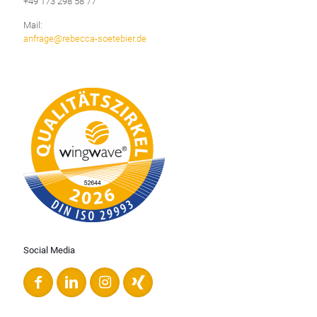
+49 173 298 58 77
Mail:
anfrage@rebecca-soetebier.de
Social Media