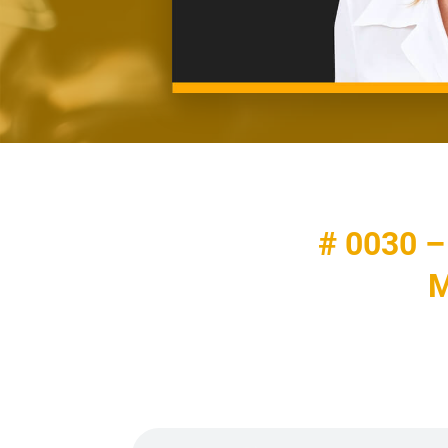
# 0030 –
M