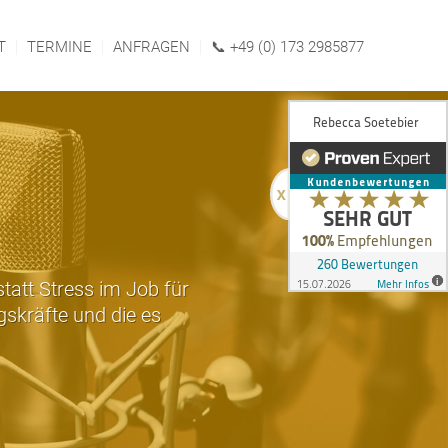
T
TERMINE
ANFRAGEN
📞 +49 (0) 173 2985877
tatt Stress im Job für
skräfte und die es