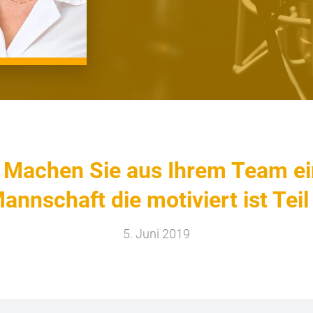
 Machen Sie aus Ihrem Team ei
annschaft die motiviert ist Teil
5. Juni 2019