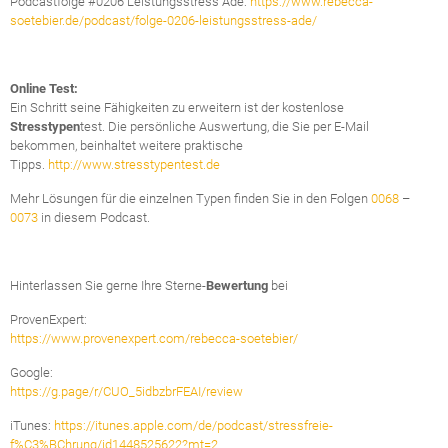
Podcastfolge #0206 Leistungsstress Ade:
https://www.rebecca-
soetebier.de/podcast/folge-0206-leistungsstress-ade/
Online Test:
Ein Schritt seine Fähigkeiten zu erweitern ist der kostenlose
Stresstypen
test. Die persönliche Auswertung, die Sie per E-Mail
bekommen, beinhaltet weitere praktische
Tipps.
http://www.stresstypentest.de
Mehr Lösungen für die einzelnen Typen finden Sie in den Folgen
0068
–
0073
in diesem Podcast.
Hinterlassen Sie gerne Ihre Sterne-
Bewertung
bei
ProvenExpert:
https://www.provenexpert.com/rebecca-soetebier/
Google:
https://g.page/r/CUO_5idbzbrFEAI/review
iTunes:
https://itunes.apple.com/de/podcast/stressfreie-
f%C3%BChrung/id1448525622?mt=2