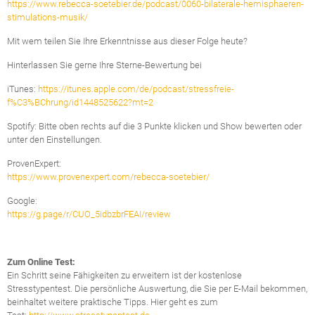
https://www.rebecca-soetebier.de/podcast/0060-bilaterale-hemisphaeren-
stimulations-musik/
Mit wem teilen Sie Ihre Erkenntnisse aus dieser Folge heute?
Hinterlassen Sie gerne Ihre Sterne-Bewertung bei
iTunes:
https://itunes.apple.com/de/podcast/stressfreie-
f%C3%BChrung/id1448525622?mt=2
Spotify: Bitte oben rechts auf die 3 Punkte klicken und Show bewerten oder
unter den Einstellungen.
ProvenExpert:
https://www.provenexpert.com/rebecca-soetebier/
Google:
https://g.page/r/CUO_5idbzbrFEAI/review
Zum Online Test:
Ein Schritt seine Fähigkeiten zu erweitern ist der kostenlose
Stresstypentest. Die persönliche Auswertung, die Sie per E-Mail bekommen,
beinhaltet weitere praktische Tipps. Hier geht es zum