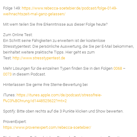
Folge 149:
https://www.rebecca-soetebier.de/podcast/folge-0149-
weihnachtszeit-mal-ganz-gelassen/
Mit wem teilen Sie Ihre Erkenntnisse aus dieser Folge heute?
Zum Online Test:
Ein Schritt seine Fähigkeiten zu erweitern ist der kostenlose
Stresstypentest. Die persönliche Auswertung, die Sie per E-Mail bekommen,
beinhaltet weitere praktische Tipps. Hier geht es zum
Test:
http://www.stresstypentest.de
Mehr Lösungen für die einzelnen Typen finden Sie in den Folgen
0068
–
0073
in diesem Podcast.
Hinterlassen Sie gerne Ihre Sterne-Bewertung bei
iTunes:
https://itunes.apple.com/de/podcast/stressfreie-
f%C3%BChrung/id1448525622?mt=2
Spotify: Bitte oben rechts auf die 3 Punkte klicken und Show bewerten.
ProvenExpert:
https://www.provenexpert.com/rebecca-soetebier/