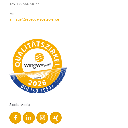
+49 173 298 58 77
Mail:
anfrage@rebecca-soetebier.de
Social Media