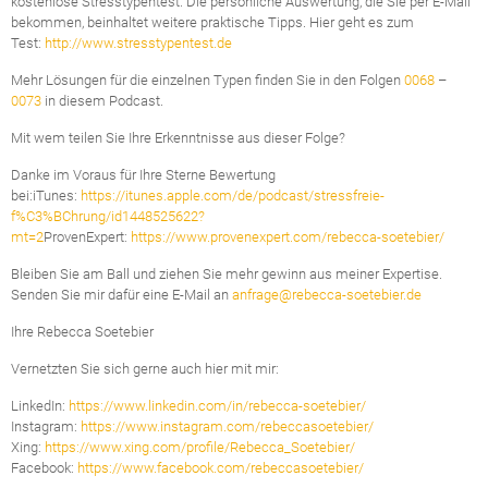
kostenlose Stresstypentest. Die persönliche Auswertung, die Sie per E-Mail
bekommen, beinhaltet weitere praktische Tipps. Hier geht es zum
Test:
http://www.stresstypentest.de
Mehr Lösungen für die einzelnen Typen finden Sie in den Folgen
0068
–
0073
in diesem Podcast.
Mit wem teilen Sie Ihre Erkenntnisse aus dieser Folge?
Danke im Voraus für Ihre Sterne Bewertung
bei:iTunes:
https://itunes.apple.com/de/podcast/stressfreie-
f%C3%BChrung/id1448525622?
mt=2
ProvenExpert:
https://www.provenexpert.com/rebecca-soetebier/
Bleiben Sie am Ball und ziehen Sie mehr gewinn aus meiner Expertise.
Senden Sie mir dafür eine E-Mail an
anfrage@rebecca-soetebier.de
Ihre Rebecca Soetebier
Vernetzten Sie sich gerne auch hier mit mir:
LinkedIn:
https://www.linkedin.com/in/rebecca-soetebier/
Instagram:
https://www.instagram.com/rebeccasoetebier/
Xing:
https://www.xing.com/profile/Rebecca_Soetebier/
Facebook:
https://www.facebook.com/rebeccasoetebier/