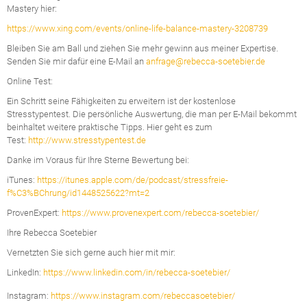
Mastery hier:
https://www.xing.com/events/online-life-balance-mastery-3208739
Bleiben Sie am Ball und ziehen Sie mehr gewinn aus meiner Expertise.
Senden Sie mir dafür eine E-Mail an
anfrage@rebecca-soetebier.de
Online Test:
Ein Schritt seine Fähigkeiten zu erweitern ist der kostenlose
Stresstypentest. Die persönliche Auswertung, die man per E-Mail bekommt
beinhaltet weitere praktische Tipps. Hier geht es zum
Test:
http://www.stresstypentest.de
Danke im Voraus für Ihre Sterne Bewertung bei:
iTunes:
https://itunes.apple.com/de/podcast/stressfreie-
f%C3%BChrung/id1448525622?mt=2
ProvenExpert:
https://www.provenexpert.com/rebecca-soetebier/
Ihre Rebecca Soetebier
Vernetzten Sie sich gerne auch hier mit mir:
LinkedIn:
https://www.linkedin.com/in/rebecca-soetebier/
Instagram:
https://www.instagram.com/rebeccasoetebier/