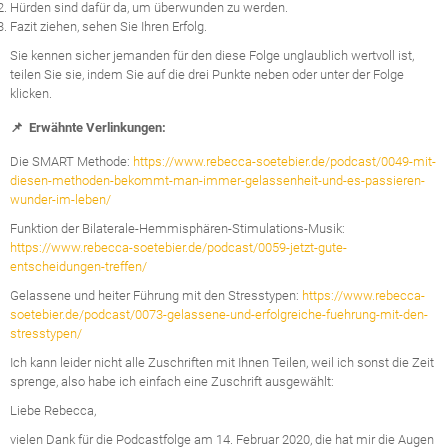
Hürden sind dafür da, um überwunden zu werden.
Fazit ziehen, sehen Sie Ihren Erfolg.
Sie kennen sicher jemanden für den diese Folge unglaublich wertvoll ist,
teilen Sie sie, indem Sie auf die drei Punkte neben oder unter der Folge
klicken.
📌 Erwähnte Verlinkungen:
Die SMART Methode:
https://www.rebecca-soetebier.de/podcast/0049-mit-
diesen-methoden-bekommt-man-immer-gelassenheit-und-es-passieren-
wunder-im-leben/
Funktion der Bilaterale-Hemmisphären-Stimulations-Musik:
https://www.rebecca-soetebier.de/podcast/0059-jetzt-gute-
entscheidungen-treffen/
Gelassene und heiter Führung mit den Stresstypen:
https://www.rebecca-
soetebier.de/podcast/0073-gelassene-und-erfolgreiche-fuehrung-mit-den-
stresstypen/
Ich kann leider nicht alle Zuschriften mit Ihnen Teilen, weil ich sonst die Zeit
sprenge, also habe ich einfach eine Zuschrift ausgewählt:
Liebe Rebecca,
vielen Dank für die Podcastfolge am 14. Februar 2020, die hat mir die Augen