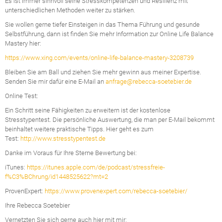
Es ist immer sinnvoll seine Stresskompetenzen und Resilienz mit
unterschiedlichen Methoden weiter zu stärken.
Sie wollen gerne tiefer Einsteigen in das Thema Führung und gesunde
Selbstführung, dann ist finden Sie mehr Information zur Online Life Balance
Mastery hier:
https://www.xing.com/events/online-life-balance-mastery-3208739
Bleiben Sie am Ball und ziehen Sie mehr gewinn aus meiner Expertise.
Senden Sie mir dafür eine E-Mail an
anfrage@rebecca-soetebier.de
Online Test:
Ein Schritt seine Fähigkeiten zu erweitern ist der kostenlose
Stresstypentest. Die persönliche Auswertung, die man per E-Mail bekommt
beinhaltet weitere praktische Tipps. Hier geht es zum
Test:
http://www.stresstypentest.de
Danke im Voraus für Ihre Sterne Bewertung bei:
iTunes:
https://itunes.apple.com/de/podcast/stressfreie-
f%C3%BChrung/id1448525622?mt=2
ProvenExpert:
https://www.provenexpert.com/rebecca-soetebier/
Ihre Rebecca Soetebier
Vernetzten Sie sich gerne auch hier mit mir: