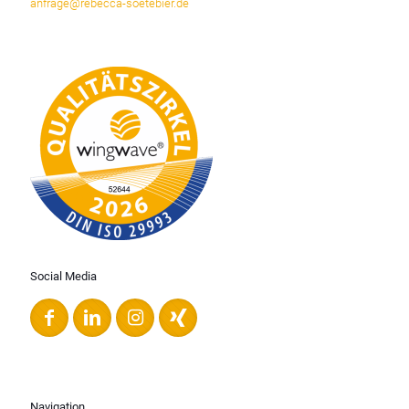
anfrage@rebecca-soetebier.de
Social Media
Navigation