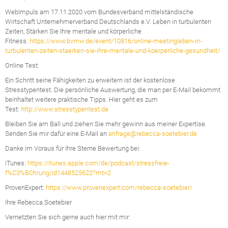
WebImpuls am 17.11.2020 vom Bundesverband mittelständische
Wirtschaft Unternehmerverband Deutschlands e.V. Leben in turbulenten
Zeiten, Stärken Sie Ihre mentale und körperliche
Fitness:
https://www.bvmw.de/event/10816/online-meetingleben-in-
turbulenten-zeiten-staerken-sie-ihre-mentale-und-koerperliche-gesundheit/
Online Test:
Ein Schritt seine Fähigkeiten zu erweitern ist der kostenlose
Stresstypentest. Die persönliche Auswertung, die man per E-Mail bekommt
beinhaltet weitere praktische Tipps. Hier geht es zum
Test:
http://www.stresstypentest.de
Bleiben Sie am Ball und ziehen Sie mehr gewinn aus meiner Expertise.
Senden Sie mir dafür eine E-Mail an
anfrage@rebecca-soetebier.de
Danke im Voraus für Ihre Sterne Bewertung bei:
iTunes:
https://itunes.apple.com/de/podcast/stressfreie-
f%C3%BChrung/id1448525622?mt=2
ProvenExpert:
https://www.provenexpert.com/rebecca-soetebier/
Ihre Rebecca Soetebier
Vernetzten Sie sich gerne auch hier mit mir: