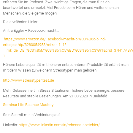
erfahren Sie im Podcast. Zwei wichtige Fragen, die man für sich
beantwortet und umsetzt. Viel Freude beim Hören und weiterleiten an
Menschen, die Sie gerne mögen.
Die erwähnten Links:
Anitra Eggler – Facebook macht…
https://www.amazon.de/Facebook-macht-bl%C3%B6d-blind-
erfolglos/dp/3280054958/ref=sr_1_1?
__mk_de_DE=%C3%85M%C3%85%C5%BD%C3%95%C3%91&crid=37H17ABWTIJ1
1
Höhere Lebensqualität mit höherer entspannteren Produktivität erfährt man
mit dem Wissen zu welchem Stresstypen man gehören.
http://www.stresstypentest.de
Mehr Gelassenheit in Stress Situationen, höhere Lebensenergie, bessere
Resultate und stabile Beziehungen. Am 21.03.2020 in Bielefeld
Seminar Life Balance Mastery
Sein Sie mit mir in Verbindung auf:
LinkedIn:
https://www.linkedin.com/in/rebecca-soetebier/